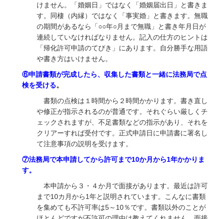
けません。「婚姻日」ではなく「婚姻届出日」と書きま
す。同棲（内縁）ではなく「事実婚」と書きます。無職
の期間があるなら「○○年○月まで無職」と書き年月日が
連続していなければなりません。記入の仕方のヒントは
「帰化許可申請のてびき」にあります。自分勝手な用語
や書き方はいけません。
⑥申請書類が完成したら、収集した書類と一緒に法務局で点
検を受ける
。
書類の点検は１時間から２時間かかります。書き直し
や修正が指示されるのが普通です。それぐらい厳しくチ
ェックされますが、不足書類などの指示があり、それを
クリアーすれば受付です。正式申請日に申請書に署名し
て注意事項の説明を受けます。
⑦法務局で本申請してから許可まで10か月から1年かかりま
す。
本申請から３・４か月で面接があります。最近は許可
まで10カ月から1年と説明されています。こんなに書類
を集めても不許可率は5～10％です。書類以外のことが
ほとんどですが不許可の理由は教えてくれません。面接