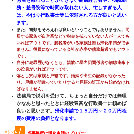
お店を離れることができない商店経営者や、病院勤
務・整骨院等で時間が取れない人、忙しすぎる人
は、やはり行政書士等に依頼される方が良いと思い
ます。
また、書類をそろえれば良いということではありません。
同
居する家族が自営業などで税金を払っていない人が一人でも
いればアウトです。脱税者がいる家族は誰も帰化申請ができ
ません。役員になっている会社が赤字や債務超過でもアウト
です。
自分に犯罪歴がなくとも、親族に暴力団関係者や朝総連傘下
の役員がいればアウトです。
落とし穴は家族と戸籍です。婚姻や出生の記録がなかった
り、戸籍が間違っていたりすると戸籍の訂正から始めなけれ
ばなりません。
法務局で説明を受けて、ちょっと自分だけでは無理
かなあと思ったときに経験豊富な行政書士に頼めば
良いと思います。
帰化申請で１５万円～２０万円程
度の費用の負担となります。
当事務所は帰化申請のプロです。