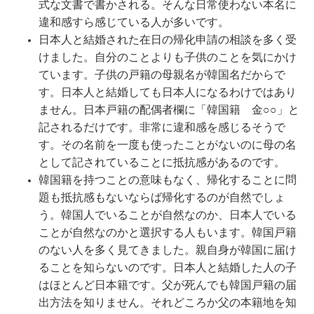
式な文書で書かされる。そんな日常使わない本名に
違和感すら感じている人が多いです。
日本人と結婚された在日の帰化申請の相談を多く受
けました。自分のことよりも子供のことを気にかけ
ています。子供の戸籍の母親名が韓国名だからで
す。
日本人と結婚しても日本人になるわけではあり
ません。日本戸籍の配偶者欄に「韓国籍 金
○○」と
記されるだけです。
非常に違和感を感じるそうで
す。その名前を一度も使ったことがないのに母の名
として記されていることに抵抗感があるのです。
韓国籍を持つことの意味もなく、帰化することに問
題も抵抗感もないならば帰化するのが自然でしょ
う。韓国人でいることが自然なのか、日本人でいる
ことが自然なのかと選択する人もいます。韓国戸籍
のない人を多く見てきました。親自身が韓国に届け
ることを知らないのです。日本人と結婚した人の子
はほとんど日本籍です。父が死んでも韓国戸籍の届
出方法を知りません。それどころか父の本籍地を知