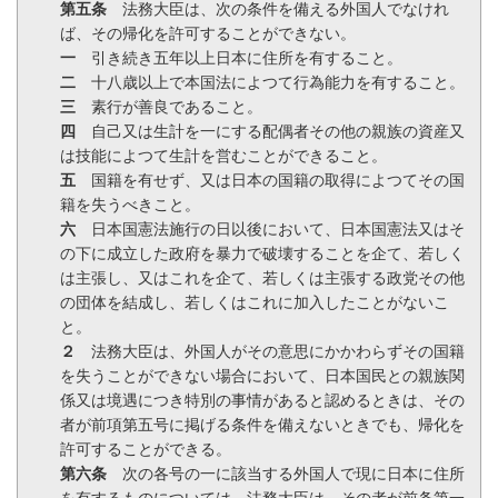
第五条
法務大臣は、次の条件を備える外国人でなけれ
ば、その帰化を許可することができない。
一
引き続き五年以上日本に住所を有すること。
二
十八歳以上で本国法によつて行為能力を有すること。
三
素行が善良であること。
四
自己又は生計を一にする配偶者その他の親族の資産又
は技能によつて生計を営むことができること。
五
国籍を有せず、又は日本の国籍の取得によつてその国
籍を失うべきこと。
六
日本国憲法施行の日以後において、日本国憲法又はそ
の下に成立した政府を暴力で破壊することを企て、若しく
は主張し、又はこれを企て、若しくは主張する政党その他
の団体を結成し、若しくはこれに加入したことがないこ
と。
２
法務大臣は、外国人がその意思にかかわらずその国籍
を失うことができない場合において、日本国民との親族関
係又は境遇につき特別の事情があると認めるときは、その
者が前項第五号に掲げる条件を備えないときでも、帰化を
許可することができる。
第六条
次の各号の一に該当する外国人で現に日本に住所
を有するものについては、法務大臣は、その者が前条第一