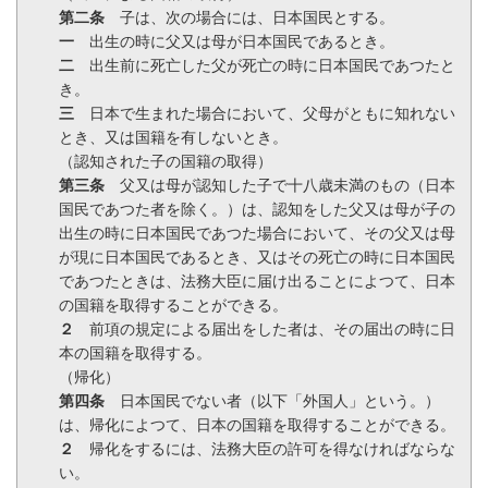
第二条
子は、次の場合には、日本国民とする。
一
出生の時に父又は母が日本国民であるとき。
二
出生前に死亡した父が死亡の時に日本国民であつたと
き。
三
日本で生まれた場合において、父母がともに知れない
とき、又は国籍を有しないとき。
（認知された子の国籍の取得）
第三条
父又は母が認知した子で十八歳未満のもの（日本
国民であつた者を除く。）は、認知をした父又は母が子の
出生の時に日本国民であつた場合において、その父又は母
が現に日本国民であるとき、又はその死亡の時に日本国民
であつたときは、法務大臣に届け出ることによつて、日本
の国籍を取得することができる。
２
前項の規定による届出をした者は、その届出の時に日
本の国籍を取得する。
（帰化）
第四条
日本国民でない者（以下「外国人」という。）
は、帰化によつて、日本の国籍を取得することができる。
２
帰化をするには、法務大臣の許可を得なければならな
い。