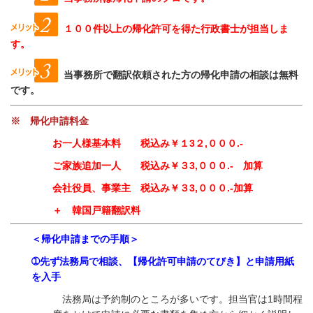
１００件以上の帰化許可を得た行政書士が担当しま
す。
当事務所で翻訳依頼された方の帰化申請の相談は無料
です。
※ 帰化申請料金
お一人様基本料 税込み￥１3２,０００.-
ご家族追加一人 税込み￥３3,０００.-
加算
会社役員、事業主 税込み￥３3,０００.-
加算
＋ 韓国戸籍翻訳料
＜帰化申請までの手順＞
➀先ず法務局で相談、【帰化許可申請のてびき】と申請用紙
を入手
法務局は予約制のところが多いです。担当官は1時間程