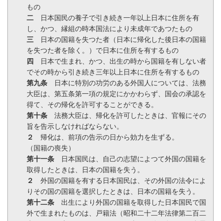
もの
二
日本国民の養子で引き続き一年以上日本に住所を有
し、かつ、縁組の時本国法により未成年であつたもの
三
日本の国籍を失つた者（日本に帰化した後日本の国籍
を失つた者を除く。）で日本に住所を有するもの
四
日本で生まれ、かつ、出生の時から国籍を有しない者
でその時から引き続き三年以上日本に住所を有するもの
第九条
日本に特別の功労のある外国人については、法務
大臣は、第五条第一項の規定にかかわらず、国会の承認を
得て、その帰化を許可することができる。
第十条
法務大臣は、帰化を許可したときは、官報にその
旨を告示しなければならない。
２
帰化は、前項の告示の日から効力を生ずる。
（国籍の喪失）
第十一条
日本国民は、自己の志望によつて外国の国籍を
取得したときは、日本の国籍を失う。
２
外国の国籍を有する日本国民は、その外国の法令によ
りその国の国籍を選択したときは、日本の国籍を失う。
第十二条
出生により外国の国籍を取得した日本国民で国
外で生まれたものは、戸籍法（昭和二十二年法律第二百二