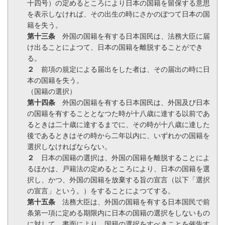
十四号）の定めるところにより日本の国籍を留保する意思
を表示しなければ、その出生の時にさかのぼつて日本の国
籍を失う。
第十三条
外国の国籍を有する日本国民は、法務大臣に届
け出ることによつて、日本の国籍を離脱することができ
る。
２
前項の規定による届出をした者は、その届出の時に日
本の国籍を失う。
（国籍の選択）
第十四条
外国の国籍を有する日本国民は、外国及び日本
の国籍を有することとなつた時が十八歳に達する以前であ
るときは二十歳に達するまでに、その時が十八歳に達した
後であるときはその時から二年以内に、いずれかの国籍を
選択しなければならない。
２
日本の国籍の選択は、外国の国籍を離脱することによ
るほかは、戸籍法の定めるところにより、日本の国籍を選
択し、かつ、外国の国籍を放棄する旨の宣言（以下「選択
の宣言」という。）をすることによつてする。
第十五条
法務大臣は、外国の国籍を有する日本国民で前
条第一項に定める期限内に日本の国籍の選択をしないもの
に対して、書面により、国籍の選択をすべきことを催告す