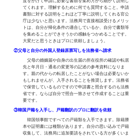
度をかけて申請に必要な書類を集め方から細かく説明し
てくれます。
理解するために何でも質問すること。
申請
書類に対する説明をこれほど丁寧に説明してくれる官公
庁は少ないと思います。法務局で直接相談受けるメリッ
トは、自分が帰化条件の適合しているか、自分で書類等
を集めることができそうかの感触をつかめることです。
大変だと思うときはプロに依頼しましょう。
②父母と自分の外国人登録原票写しを法務省へ請求
父母の婚姻届や自身の出生届の所在役所の確認や転居
先と年月日・通名の変更等の記述の参考資料になりま
す。親の代からの転居したことがない場合は必要ないか
もしれませんが、入手されることを推奨します。法務省
で保管しているものですので申請書と照合するのも法務
省です。ならば自分で照合一致させて作成することは重
要です。
③韓国戸籍を入手し、戸籍翻訳のプロに翻訳を依頼
韓国領事館ですべての戸籍類を入手できます。除籍謄
本や証明書には種類があります。自分の思い込みで戸籍
収集して、法務局に追加要請をされている方が多くいま