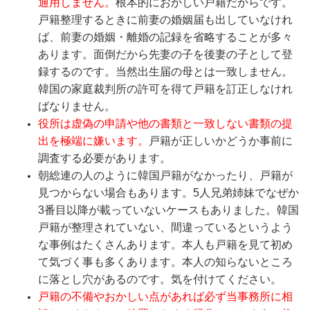
通用しません。
根本的におかしい戸籍だからです。
戸籍整理するときに前妻の婚姻届も出していなけれ
ば、前妻の婚姻・離婚の記録を省略することが多々
あります。面倒だから先妻の子を後妻の子として登
録するのです。当然出生届の母とは一致しません。
韓国の家庭裁判所の許可を得て戸籍を訂正しなけれ
ばなりません。
役所は虚偽の申請や他の書類と一致しない書類の提
出を極端に嫌います。
戸籍が正しいかどうか事前に
調査する必要があります。
朝総連の人のように韓国戸籍がなかったり、戸籍が
見つからない場合もあります。5人兄弟姉妹でなぜか
3番目以降が載っていないケースもありました。
韓国
戸籍が整理されていない、間違っているというよう
な事例はたくさんあります。
本人も戸籍を見て初め
て気づく事も多くあります。本人の知らないところ
に落とし穴があるのです。気を付けてください。
戸籍の不備やおかしい点があれば必ず当事務所に相