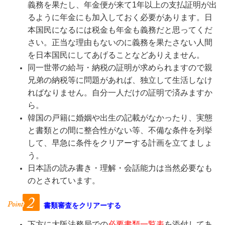
義務を果たし、年金便が来て1年以上の支払証明が出
るように年金にも加入しておく必要があります。日
本国民になるには税金も年金も義務だと思ってくだ
さい。正当な理由もないのに義務を果たさない人間
を日本国民にしてあげることなどありえません。
同一世帯の給与・納税の証明が求められますので親
兄弟の納税等に問題があれば、独立して生活しなけ
ればなりません。自分一人だけの証明で済みますか
ら。
韓国の戸籍に婚姻や出生の記載がなかったり、実態
と書類との間に整合性がない等、不備な条件を列挙
して、早急に条件をクリアーする計画を立てましょ
う。
日本語の読み書き・理解・会話能力は当然必要なも
のとされています。
書類審査をクリアーする
下方に大阪法務局での
必要書類一覧表
を添付してあ