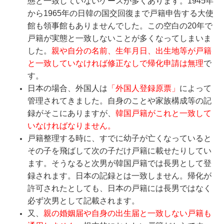
態と一致していないケースが多くあります。1945年
から1965年の日韓の国交回復まで戸籍申告する大使
館も領事館もありませんでした。この空白の20年で
戸籍が実態と一致しないことが多くなってしまいま
した。
親や自分の名前、生年月日、出生地等が戸籍
と一致していなければ修正なしで帰化申請は無理
で
す。
日本の場合、外国人は
「外国人登録原票」
によって
管理されてきました。自身のことや家族構成等の記
録がそこにありますが、
韓国戸籍がこれと一致して
いなければなりません。
戸籍整理する時に、すでに幼子が亡くなっていると
その子を飛ばして次の子だけ戸籍に載せたりしてい
ます。そうなると次男が韓国戸籍では長男として登
録されます。日本の記録とは一致しません。帰化が
許可されたとしても、日本の戸籍には長男ではなく
必ず次男として記載されます。
又、
親の婚姻届や自身の出生届と一致しない戸籍も