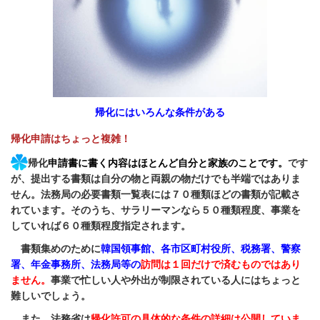
帰化にはいろんな条件がある
帰化申請はちょっと複雑！
帰化
申請書に書く内容はほとんど自分と家族のことです。
です
が、提出する書類は自分の物と両親の物だけでも
半端ではありま
せん。法務局の必要書類一覧表には７０種類ほどの書類が記載さ
れています。そのうち、サラリーマンなら
５０種類程度、事業を
していれば６０種類程度指定されます。
書類集めのために
韓国領事館、
各市区町村役所、
税務署、
警察
署、年金事務所、
法務局等の
訪問は１回だけで済むものではあり
ません。
事業で
忙しい人や外出が制限されている人にはちょっと
難しいでしょう。
また、法務省は
帰化許可の具体的な条件の詳細は公開していま