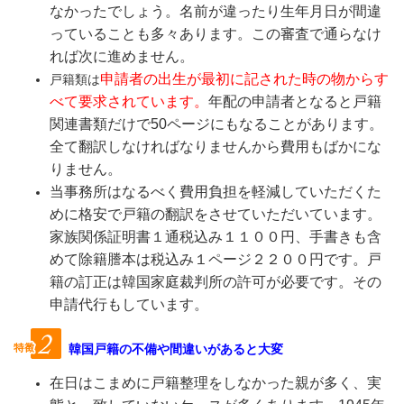
なかったでしょう。名前が違ったり生年月日が間違
っていることも多々あります。この審査で通らなけ
れば次に進めません。
申請者の出生が最初に記された時の物からす
戸籍類は
べて要求されています。
年配の申請者となると戸籍
関連書類だけで50ページにもなることがあります。
全て翻訳しなければなりません
から費用もばかにな
りません。
当事務所はなるべく費用負担を軽減していただくた
めに格安で戸籍の翻訳をさせていただいています。
家族関係証明書１
通税込み１１００
円、手書きも含
めて除籍謄本は税込み１ページ２２００円です。戸
籍の訂正は韓国家庭裁判所の許可が必要です。その
申請代行もしています。
韓国戸籍の不備や間違いがあると大変
在日はこまめに戸籍整理をしなかった親が多く、実