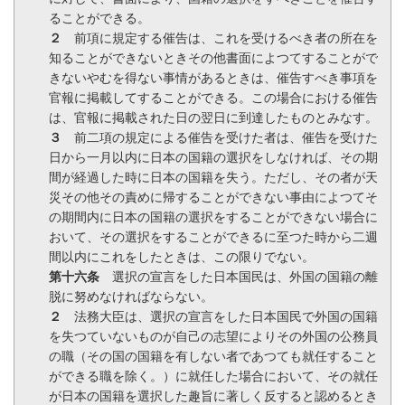
ることができる。
２
前項に規定する催告は、これを受けるべき者の所在を
知ることができないときその他書面によつてすることがで
きないやむを得ない事情があるときは、催告すべき事項を
官報に掲載してすることができる。この場合における催告
は、官報に掲載された日の翌日に到達したものとみなす。
３
前二項の規定による催告を受けた者は、催告を受けた
日から一月以内に日本の国籍の選択をしなければ、その期
間が経過した時に日本の国籍を失う。ただし、その者が天
災その他その責めに帰することができない事由によつてそ
の期間内に日本の国籍の選択をすることができない場合に
おいて、その選択をすることができるに至つた時から二週
間以内にこれをしたときは、この限りでない。
第十六条
選択の宣言をした日本国民は、外国の国籍の離
脱に努めなければならない。
２
法務大臣は、選択の宣言をした日本国民で外国の国籍
を失つていないものが自己の志望によりその外国の公務員
の職（その国の国籍を有しない者であつても就任すること
ができる職を除く。）に就任した場合において、その就任
が日本の国籍を選択した趣旨に著しく反すると認めるとき