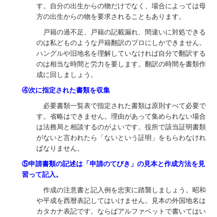
す。自分の出生からの物だけでなく、場合によっては母
方の出生からの物を要求されることもあります。
戸籍の過不足、戸籍の記載漏れ、間違いに対処できる
のは私どものような戸籍翻訳のプロにしかできません。
ハングルや旧地名を理解していなければ自分で翻訳する
のは相当な時間と労力を要します。翻訳の時間を書類作
成に回しましょう。
④次に指定された書類を収集
必要書類一覧表で指定された書類は原則すべて必要で
す。省略はできません。理由があって集められない場合
は法務局と相談するのがよいです。役所で該当証明書類
がないと言われたら「ないという証明」をもらわなけれ
ばなりません。
⑤申請書類の記述は「申請のてびき」の見本と作成方法を見
習って記入。
作成の注意書と記入例を忠実に踏襲しましょう。昭和
や平成を西暦表記してはいけません。見本の外国地名は
カタカナ表記です。ならばアルファベットで書いてはい