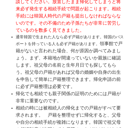
談してください。放置したまま帰化してしまうと将
来必ず発生する相続手続で問題が起こります。相続
手続には韓国人時代の戸籍も提出しなければならな
いのです。その不備のため子孫たちが非常に苦労し
ているのを数多く見てきました。
通常韓国で生まれた人なら必ず戸籍があります。韓国のパス
領事館で戸
ポートを持っている人も必ず戸籍があります。
籍がないと言われた場合、何が原因か調べてみまし
ょう。まず、本籍地が間違っていないか親族に確認
します。祖父母の名前と生年月日でも探してもら
う。祖父母の戸籍があれば父母の婚姻や自身の出生
を申告して簡単に戸籍整理できます。帰化申請の前
に必ず戸籍整理は必要です。
帰化でも相続でも親子関係の証明のためには戸籍が
非常に重要なのです。
相続の時には被相続人の帰化までの戸籍がすべて要
求されます。 戸籍を整理せずに帰化すると、父母
や自分の相続手続が複雑になります。韓国で祖父母