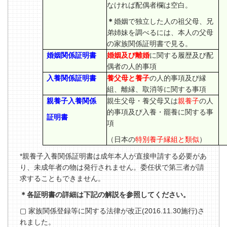
なければ配偶者欄は空白。
＊
婚姻で独立した人の祖父母、兄
弟姉妹を調べるには、本人の父母
の家族関係証明書で見る。
婚姻関係証明書
婚姻及び離婚
に関する履歴及び配
偶者の人的事項
入養関係証明書
養父母と養子
の人的事項及び縁
組、離縁、取消等に関する事項
親養子入養関係
親生父母・養父母又は
親養子
の人
的事項及び入養・罷養に関する事
証明書
項
（日本の
特別養子縁組と類似
）
*親養子入養関係証明書は成年本人が直接申請する必要があ
り、未成年者の物は発行されません。委任状で第三者が請
求することもできません。
＊各証明書の詳細は下記の解説を参照してください。
▢
家族関係登録等
に
関
する
法律
が改正(2016.11.30
施行
)さ
れました
。