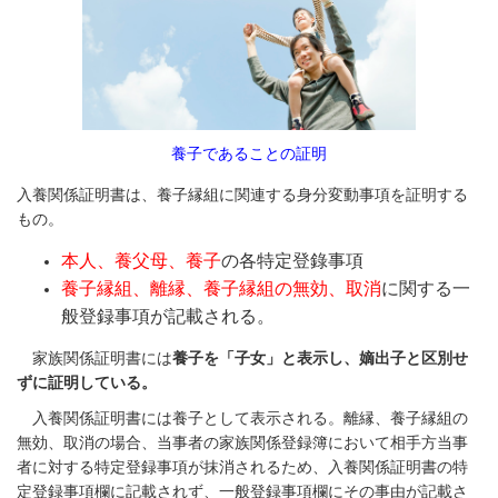
養子であることの証明
入養関係証明書は、養子縁組に関連する身分変動事項を証明する
もの。
本人、養父母、養子
の各特定登錄事項
養子縁組、離縁、養子縁組の無効、取消
に関する一
般登録事項
が記載される。
家族関係証明書には
養子を「子女」と表示し、嫡出子と区別せ
ずに証明している。
入養関係証明書には養子として表示される。離縁、養子縁組の
無効、取消の場合、当事者の家族関係登録簿において相手方当事
者に対する特定登録事項が抹消されるため、入養関係証明書の特
定登録事項欄に記載されず、一般登録事項欄にその事由が記載さ