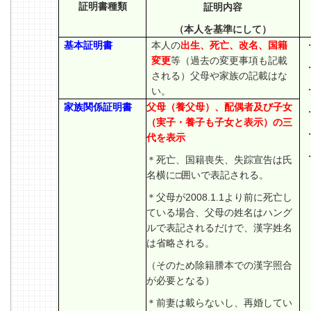
証明書種類
証明内容
（本人を基準にして）
基本証明書
本人の
出生、死亡、改名、国籍
変更
等（過去の変更事項も記載
される）父母や家族の記載はな
い。
家族関係証明書
父母（養父母）、配偶者及び子女
（実子・養子も子女と表示）の三
代を表示
＊死亡、国籍喪失、失踪宣告は氏
名横に□囲いで表記される。
＊父母が2008.1.1より前に死亡し
ている場合、父母の姓名はハング
ルで表記されるだけで、漢字姓名
は省略される。
（そのため除籍謄本での漢字照合
が必要となる）
＊前妻は載らないし、再婚してい