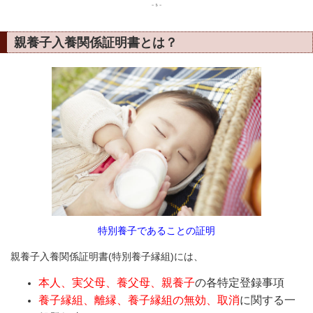
親養子入養関係証明書とは？
特別養子であることの証明
親養子入養関係証明書
(特別養子縁組)
には、
本人、実父母、養父母、親養子
の各特定登録事項
養子縁組、離縁、養子縁組の無効、取消
に関する一