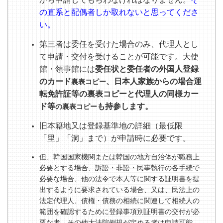
の直系と配偶者しか取れないと思ってくださ
い。
第三者は委任を受けた場合のみ、代理人とし
て申請・交付を受けることが可能です。大使
館・領事館には
委任状と委任者の外国人登録
のカード
、日本人家族からの場合運
裏表コピー
転免許証等の裏表コピーと代理人の同様カー
ド等
も持参します。
の裏表コピー
旧本籍地又は登録基準地の詳細（最低限
「里」「洞」まで）が申請時に必要です。
但、韓国国家機関または韓国の地方自治体が職務上
必要とする場合、訴訟・非訟・民事執行の各手続で
必要な場合、他の法令で本人等に関する証明書を提
出するように要求されている場合、又は、民法上の
法定代理人、債権・債務の相続に関連して相続人の
範囲を確認するために登録事項別証明書の交付が必
要な者、その他大法院例規が定める者は申請可能。