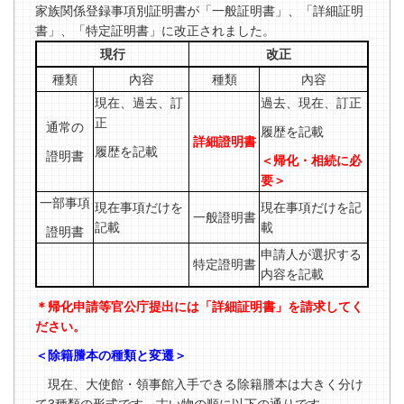
家族関係登録事項別証明書が「
一般証明書」
、「
詳細証明
書」
、「
特定証明書」
に
改正
され
ました。
現
行
改
正
種
類
內
容
種
類
內
容
現在
、
過去
、
訂
過去、現在、訂正
正
通常
の
履歴を記載
詳細證明書
履歴を記載
證明書
＜帰化・相続に必
要＞
一部事項
現在事項だけを
現在事項だけを記
一般證明書
記載
載
證明書
申請人
が
選択
する
特定證明書
内容
を
記載
＊帰化申請等官公庁提出には「詳細証明書」を請求してく
ださい。
＜除籍謄本の種類と変遷＞
現在、大使館・領事館入手できる除籍謄本は大きく分け