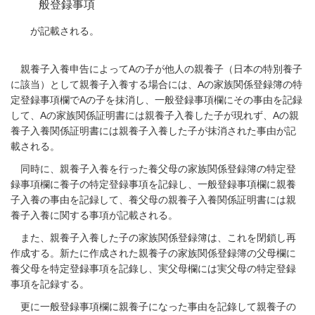
般登録事項
が記載される。
親養子入養申告によってAの子が他人の親養子（日本の特別養子
に該当）として親養子入養する場合には、Aの家族関係登録簿の特
定登録事項欄でAの子を抹消し、一般登録事項欄にその事由を記録
して、Aの家族関係証明書には親養子入養した子が現れず、Aの親
養子入養関係証明書には親養子入養した子が抹消された事由が記
載される。
同時に、親養子入養を行った養父母の家族関係登録簿の特定登
録事項欄に養子の特定登録事項を記録し、一般登録事項欄に親養
子入養の事由を記録して、養父母の親養子入養関係証明書には親
養子入養に関する事項が記載される。
また、親養子入養した子の家族関係登録簿は、これを閉鎖し再
作成する。新たに作成された親養子の家族関係登録簿の父母欄に
養父母を特定登録事項を記錄し、実父母欄には実父母の特定登録
事項を記録する。
更に一般登録事項欄に親養子になった事由を記錄して親養子の