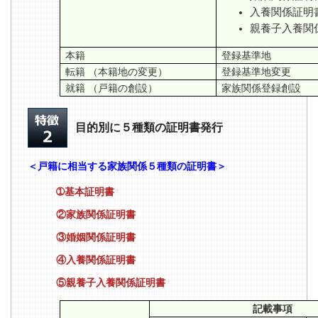
入養関係証明
親養子入養関
本籍
登録基準地
転籍 （本籍地の変更）
登録基準地変更
就籍 （戸籍の創設）
家族関係登録創設
目的別に５種類の証明書発行
＜戸籍に相当する家族関係５種類の証明書＞
➀基本証明書
②家族関係証明書
③婚姻関係証明書
④入養関係証明書
⑤親養子入養関係証明書
記載事項