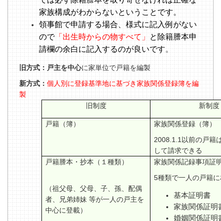
家族構成がわからないということです。
領事館で申請する場合、様式に記入例がない
ので
「出生時からの物すべて」
と除籍謄本申
請欄の余白に記入するのが良いです
。
旧方式：戸主を中心
に家単位で戸籍を編製
新方式：
個人別に登録基準地に基づき家族関係登録簿を編
製
旧制度
新制度
戸籍（簿）
家族関係登録（簿）
2008.1.1
以前の戸籍
して請求できる
戸籍謄本・抄本（１種類）
家族関係記録事項証明
5種類で一人の戸籍に
（祖父母、父母、子、孫、配偶
基本証明書
者、兄弟姉妹 等が一人の戸主を
家族関係証明
中心に登載）
婚姻関係証明