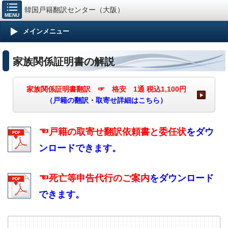
韓国戸籍翻訳センター（大阪）
MENU
メインメニュー
家族関係証明書の解説
家族関係証明書翻訳 ☞ 格安 1通 税込1,100円
（戸籍の翻訳・取寄せ詳細はこちら）
☜
戸籍の取寄せ翻訳依頼書と委任状
をダウ
ンロードできます。
☜
死亡等申告代行のご案内
をダウンロード
できます。