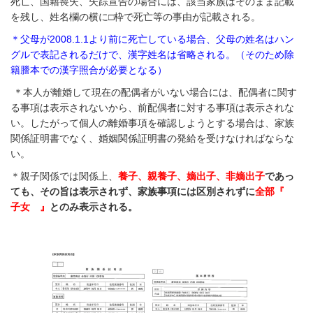
死亡、国籍喪失、失踪宣告の場合には、該当家族はそのまま記載
を残し、姓名欄の横に□枠で死亡等の事由が記載される。
＊父母が2008.1.1より前に死亡している場合、父母の姓名はハン
グルで表記されるだけで、漢字姓名は省略される。
（そのため除
籍謄本での漢字照合が必要となる）
＊本人が離婚して現在の配偶者がいない場合には、配偶者に関す
る事項は表示されないから、前配偶者に対する事項は表示されな
い。したがって個人の離婚事項を確認しようとする場合は、家族
関係証明書でなく、婚姻関係証明書の発給を受けなければならな
い。
＊親子関係では関係上、
養子、親養子、嫡出子、非嫡出子
であっ
ても、その旨は表示されず、家族事項には区別されずに
全部『
子女 』
とのみ表示される。