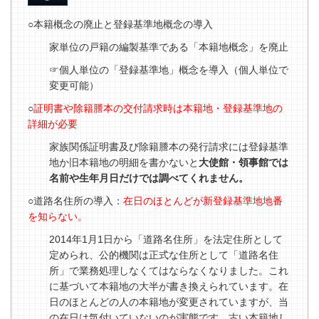
○本籍概念の廃止と登録基準地概念の導入
家単位の戸籍の編製基準である「本籍地概念」を廃止
☞個人単位の「登録基準地」概念を導入（個人単位で
変更可能）
○
証明書や除籍謄本の交付請求時は本籍地・登録基準地の
詳細が必要
家族関係証明書及び除籍謄本の発行請求には登録基準
地か旧本籍地の明細を書かないと
大使館・領事館では
名前や生年月日だけでは調べてくれません。
○道路名住所の導入：
在日のほとんどが新登録基準地地番
を知らない。
2014
年
1
月
1
日から「
道路名住所」を
法定住所として
定められ、
公的機関は正式な住所として「道路名住
所」で業務処理しなくてはならなくなりました。これ
に基づいて本籍地の大半が書き換えられています。在
日のほとんどの人の本籍地が変更されていますが、当
の在日は気付いていないのが実態です。古い本籍地し