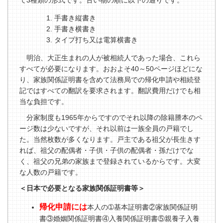
て3種類の形式です。古い物の順に以下の通りです。
手書き縦書き
手書き横書き
タイプ打ち又は電算横書き
明治、大正生まれの人が被相続人であった場合、これら
すべてが必要になります。おおよそ40～50ページほどにな
り、家族関係証明書を含めて法務局での帰化申請や相続登
記ではすべての翻訳を要求されます。翻訳費用だけでも相
当な負担です。
分家制度も1965年からですのでそれ以降の除籍謄本のペ
ージ数は少ないですが、それ以前は一族全員の戸籍でし
た。当然枚数が多くなります。戸主である祖父が長生きす
れば、祖父の配偶者・子供・子供の配偶者・孫だけでな
く、祖父の兄弟の家族まで登録されているからです。大変
な人数の戸籍です。
＜日本で必要となる家族関係証明書等＞
帰化申請には
本人の➀基本証明書②家族関係証明
書③婚姻関係証明書④入養関係証明書⑤親養子入養