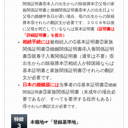
関係証明書⑥本人の出生からの除籍謄本⑦父母の家
族関係証明書と婚姻関係証明書⑧本人の出生日より
父母の婚姻申告日が遅い場合、母の出生からの除籍
謄本⑨それらの翻訳文が必要です。２００８年以後
に父母が死亡しているならば基本証明書
（
証明書
は
「詳細証明書」を提出）
相続手続には
被相続人の➀基本証明書②家族
関係証明書③婚姻関係証明書④入養関係証明
書⑤親養子入養関係証明書（通常は不要）⑥
出生からの除籍謄本⑦相続人が韓国籍ならば
基本証明書と家族関係証明書⑦それらの翻訳
文が必要です。
日本の婚姻届には
当事者の➀基本証明書②
婚姻
③家族関係証明書（未成年の場合必
関係証明書
要であるが、すべてを要求する役所もある）
④
それらの翻訳文が必要です。
本籍地☞「登録基準地」