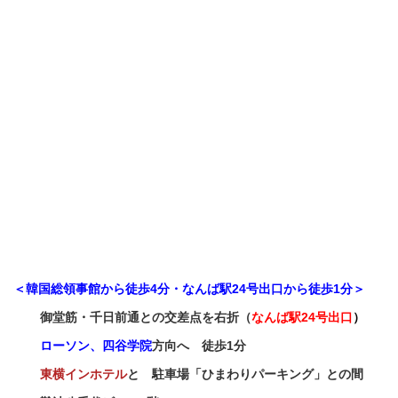
＜韓国総領事館から徒歩4分・
なんば駅
24号出口から徒歩1分
＞
御堂筋・
千日前通との交差点を右折（
なんば駅
24号出口
）
ローソン、
四谷学院
方向
へ
徒歩1分
東横
インホテル
と 駐車場「ひまわりパーキング」との間