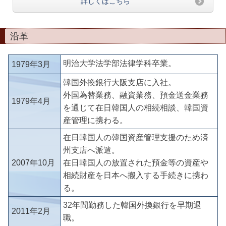
詳しくはこちら
沿革
明治大学法学部法律学科卒業。
1979年3月
韓国外換銀行大阪支店に入社。
外国為替業務、融資業務、預金送金業務
1979年4月
を通じて在日韓国人の相続相談、韓国資
産管理に携わる。
在日韓国人の韓国資産管理支援のため済
州支店へ派遣。
2007年10月
在日韓国人の放置された預金等の資産や
相続財産を日本へ搬入する手続きに携わ
る。
32年間勤務した韓国外換銀行を早期退
2011年2月
職。