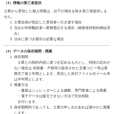
（
3
）情報の第三者提供
士業から受領した個人情報は、以下の場合を除き第三者提供しま
せん。
士業自身が指定した受領者へ引き渡す場合
当社が外部翻訳者へ業務委託する場合（秘密保持契約締結済
み）
法令に基づき開示が必要な場合
（
4
）データの保存期間・廃棄
保存期間
士業との契約内容に基づき定めるものとし、特段の定めが
ない場合は 依頼書・戸籍等の提供された文書コピー等は業
務完了後２年間とします。受信した添付ファイル付メール等
は半年間とします。
廃棄方法
・書面はシュレッダーによる裁断、専門業者による廃棄
・電子データは復元できない方法で完全削除
を行います。
保存期間内であっても、士業の申し出があれば速やかに廃棄
します。