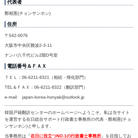
代表者
鄭相憲(チョンサンホン)
住所
〒542-0076
大阪市中央区難波2-3-11
ナンバ八千代ビル2階D号室
電話番号＆ＦＡＸ
ＴＥＬ：06-6211-8321（相続・帰化部門）
TEL＆ＦＡＸ：06-6211-8322（翻訳部門）
e-mail: japan-korea-honyak@outlook.jp
韓国戸籍翻訳センターのホームページへようこそ。私は当サイト
を運営する在日総合サポート行政書士事務所の代表・鄭相憲(チョ
ンサンホン)と申します。
当事務所は『
在日に役立つNO.1の行政書士事務所
』を目指してお