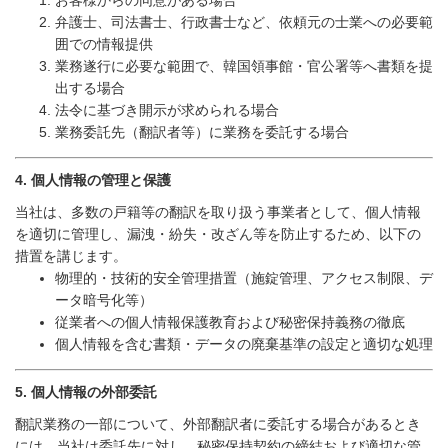
弁護士、司法書士、行政書士など、依頼元の士業への必要範
囲での情報提供
業務遂行に必要な範囲で、韓国領事館・官公署等へ書類を提
出する場合
法令に基づき開示が求められる場合
業務委託先（翻訳者等）に業務を委託する場合
4.
個人情報の管理と保護
当社は、多数の戸籍等の翻訳を取り扱う事業者として、個人情報
を適切に管理し、漏洩・紛失・改ざん等を防止するため、以下の
措置を講じます。
物理的・技術的安全管理措置（施錠管理、アクセス制限、デ
ータ暗号化等）
従業者への個人情報保護教育および秘密保持義務の徹底
個人情報を含む書類・データの廃棄基準の設定と適切な処理
5.
個人情報の外部委託
翻訳業務の一部について、外部翻訳者に委託する場合があるとき
には、当社は委託先に対し、秘密保持契約の締結および適切な管