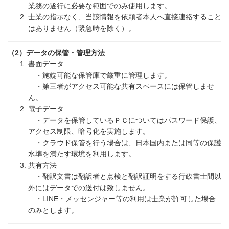
業務の遂行に必要な範囲でのみ使用します。
士業の指示なく、当該情報を依頼者本人へ直接連絡すること
はありません（緊急時を除く）。
（
2
）データの保管・管理方法
書面データ
・施錠可能な保管庫で厳重に管理します。
・第三者がアクセス可能な共有スペースには保管しませ
ん。
電子データ
・データを保管しているＰＣについてはパスワード保護、
アクセス制限、暗号化を実施します。
・クラウド保管を行う場合は、日本国内または同等の保護
水準を満たす環境を利用します。
共有方法
・翻訳文書は翻訳者と点検と翻訳証明をする行政書士間以
外にはデータでの送付は致しません。
・
LINE
・メッセンジャー等の利用は士業が許可した場合
のみとします。