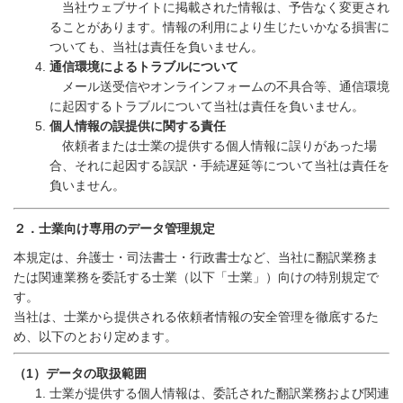
当社ウェブサイトに掲載された情報は、予告なく変更され
ることがあります。情報の利用により生じたいかなる損害に
ついても、当社は責任を負いません。
通信環境によるトラブルについて
メール送受信やオンラインフォームの不具合等、通信環境
に起因するトラブルについて当社は責任を負いません。
個人情報の誤提供に関する責任
依頼者または士業の提供する個人情報に誤りがあった場
合、それに起因する誤訳・手続遅延等について当社は責任を
負いません。
２．士業向け専用のデータ管理規定
本規定は、弁護士・司法書士・行政書士など、当社に翻訳業務ま
たは関連業務を委託する士業（以下「士業」）向けの特別規定で
す。
当社は、士業から提供される依頼者情報の安全管理を徹底するた
め、以下のとおり定めます。
（
1
）データの取扱範囲
士業が提供する個人情報は、委託された翻訳業務および関連