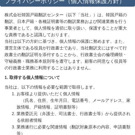
プライバシーポリシー（個人情報保護方針）
株式会社韓国戸籍翻訳センター（以下「当社」）は、韓国戸籍の
翻訳、日本戸籍・各種証明書等の翻訳業務および関連業務を行う
事業者として、個人情報を適切に取り扱い、保護することが重大
な責務であると認識しております。
当社は以下の方針に基づき、個人情報の保護に努めます。また、
運営主体である役員が行政書士であり、当社翻訳文にはすべて行
政書士の翻訳証明を添付することから、行政書士会の倫理綱領・
守秘義務・職務基本規則等を遵守します。顧客の同意なく役員等
の行政書士業務に利用することはありません。
1.
取得する個人情報について
当社は、以下の情報を必要な範囲で取得します。
お客様より提供いただく個人情報
（氏名、住所、生年月日、電話番号、メールアドレス、家
族情報、戸籍情報、証明書類等）
業務委託元（弁護士、司法書士、行政書士等）から提供され
る依頼者情報
業務遂行に必要な関連情報（翻訳対象原本の内容、申請書類
等）