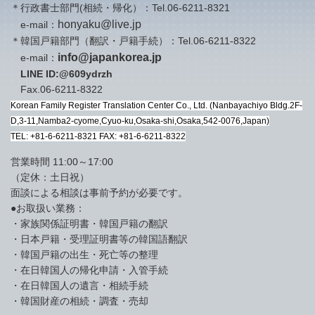
＊行政書士部門(相続・帰化）：Tel.06-6211-8321
honyaku@live.jp
e-mail：
＊韓国戸籍部門（翻訳・戸籍手続）：Tel.06-6211-8322
info@japankorea.jp
e-mail：
LINE ID:@609ydrzh
Fax.06-6211-8322
Korean Family Register Translation Center Co., Ltd.
(Nanbayachiyo Bldg.2F-
D,3-11,Namba2-cyome,Cyuo-ku,Osaka-shi,Osaka,542-0076,Japan)
TEL: +81-6-6211-8321 FAX: +81-6-6211-8322
営業時間 11:00～17:00
（定休：土日祝）
面談による相談は事前予約が必要です。
●お取扱い業務：
・家族関係証明書・韓国戸籍の翻訳
・日本戸籍・受理証明書等の韓国語翻訳
・韓国戸籍の出生・死亡等の整理
・在日韓国人の帰化申請・入管手続
・在日韓国人の遺言・相続手続
・韓国財産の相続・調査・売却