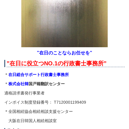
”在日のことならお任せを”
”在日に役立つNO.1の
行政書士事務所”
＊
在日総合サポート行政書士事務所
＊
株式会社
韓
国戸籍翻訳センター
適格請求書発行事業者
インボイス制度登録番号： T7120001199409
＊全国相続協会相続相談支援センター
大阪在日韓国人相続相談室